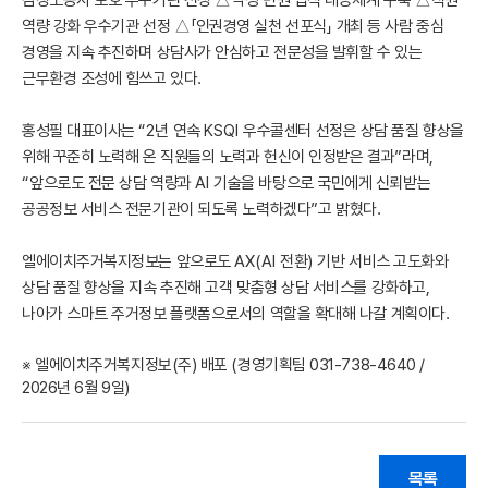
역량 강화 우수기관 선정
△「
인권경영 실천 선포식
」
개최 등 사람 중심
경영을 지속 추진하며 상담사가 안심하고 전문성을 발휘할 수 있는
근무환경 조성에 힘쓰고 있다
.
홍성필 대표이사는
“2
년 연속
KSQI
우수콜센터 선정은 상담 품질 향상을
위해 꾸준히 노력해 온 직원들의 노력과 헌신이 인정받은 결과
”
라며
,
“
앞으로도 전문 상담 역량과
AI
기술을 바탕으로 국민에게 신뢰받는
공공정보 서비스 전문기관이 되도록 노력하겠다
”
고 밝혔다
.
엘에이치주거복지정보는 앞으로도
AX(AI
전환
)
기반 서비스 고도화와
상담 품질 향상을 지속 추진해 고객 맞춤형 상담 서비스를 강화하고
,
나아가 스마트 주거정보 플랫폼으로서의 역할을 확대해 나갈 계획이다
.
※ 엘에이치주거복지정보(주) 배포 (경영기획팀 031-738-4640 /
2026년 6월 9일)
목록