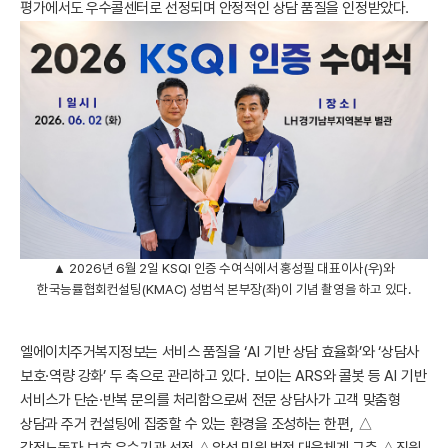
평가에서도 우수콜센터로 선정되며 안정적인 상담 품질을 인정받았다
.
▲
2026
년
6
월
2
일
KSQI
인증 수여식에서 홍성필 대표이사
(
우
)
와
한국능률협회컨설팅
(KMAC)
성범석 본부장
(
좌
)
이 기념 촬영을 하고 있다
.
엘에이치주거복지정보는 서비스 품질을
‘AI
기반 상담 효율화
’
와
‘
상담사
보호
·
역량 강화
’
두 축으로 관리하고 있다
.
보이는
ARS
와 콜봇 등
AI
기반
서비스가 단순
·
반복 문의를 처리함으로써 전문 상담사가 고객 맞춤형
상담과 주거 컨설팅에 집중할 수 있는 환경을 조성하는 한편
,
△
감정노동자 보호 우수기관 선정
△
악성 민원 법적 대응체계 구축
△
직원