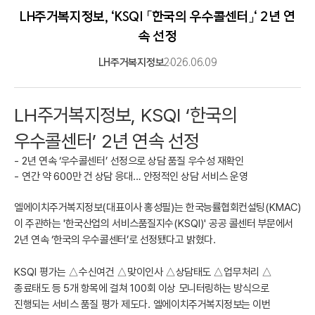
LH주거복지정보, ‘KSQI 「한국의 우수콜센터」‘ 2년 연
속 선정
LH주거복지정보
2026.06.09
LH
주거복지정보
, KSQI ‘
한국의
우수콜센터
’ 2
년 연속 선정
- 2
년 연속
‘
우수콜센터
’
선정으로 상담 품질 우수성 재확인
-
연간 약
600
만 건 상담 응대
…
안정적인 상담 서비스 운영
엘에이치주거복지정보
(
대표이사 홍성필
)
는 한국능률협회컨설팅
(KMAC)
이 주관하는
'
한국산업의 서비스품질지수
(KSQI)'
공공 콜센터 부문에서
2
년 연속
‘
한국의 우수콜센터
’
로 선정됐다고 밝혔다
.
KSQI
평가는
△
수신여건
△
맞이인사
△
상담태도
△
업무처리
△
종료태도 등
5
개 항목에 걸쳐
100
회 이상 모니터링하는 방식으로
진행되는 서비스 품질 평가 제도다
.
엘에이치주거복지정보는 이번