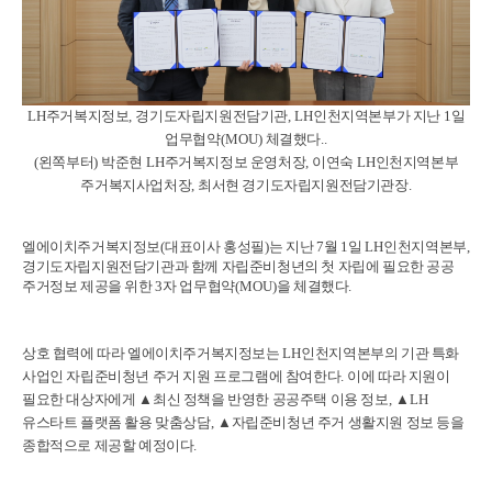
LH
주거복지정보
,
경기도자립지원전담기관
, LH
인천지역본부가 지난
1
일
업무협약
(MOU)
체결했다
..
(
왼쪽부터
)
박준현
LH
주거복지정보 운영처장
,
이연숙
LH
인천지역본부
주거복지사업처장
,
최서현 경기도자립지원전담기관장
.
엘에이치주거복지정보
(
대표이사 홍성필
)
는 지난
7
월
1
일
LH
인천지역본부
,
경기도자립지원전담기관과 함께 자립준비청년의 첫 자립에 필요한 공공
주거정보 제공을 위한
3
자 업무협약
(MOU)
을 체결했다
.
상호 협력에 따라 엘에이치주거복지정보는
LH
인천지역본부의 기관 특화
사업인 자립준비청년 주거 지원 프로그램에 참여한다
.
이에 따라 지원이
필요한 대상자에게
▲
최신 정책을 반영한 공공주택 이용 정보
,
▲
LH
유스타트 플랫폼 활용 맞춤상담
,
▲
자립준비청년 주거 생활지원 정보 등을
종합적으로 제공할 예정이다
.