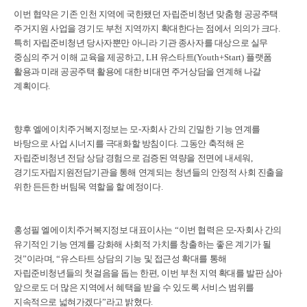
이번 협약은 기존 인천 지역에 국한됐던 자립준비청년 맞춤형 공공주택
주거지원 사업을 경기도 부천 지역까지 확대한다는 점에서 의의가 크다
.
특히 자립준비청년 당사자뿐만 아니라 기관 종사자를 대상으로 실무
중심의 주거 이해 교육을 제공하고
, LH
유스타트
(Youth+Start)
플랫폼
활용과 미래 공공주택 활용에 대한 비대면 주거상담을 연계해 나갈
계획이다
.
향후 엘에이치주거복지정보는 모
-
자회사 간의 긴밀한 기능 연계를
바탕으로 사업 시너지를 극대화할 방침이다
.
그동안 축적해 온
자립준비청년 전담 상담 경험으로 검증된 역량을 전면에 내세워
,
경기도자립지원전담기관을 통해 연계되는 청년들의 안정적 사회 진출을
위한 든든한 버팀목 역할을 할 예정이다
.
홍성필 엘에이치주거복지정보 대표이사는
“
이번 협력은 모
-
자회사 간의
유기적인 기능 연계를 강화해 사회적 가치를 창출하는 좋은 계기가 될
것
”
이라며
, “
유스타트 상담의 기능 및 접근성 확대를 통해
자립준비청년들의 첫걸음을 돕는 한편
,
이번 부천 지역 확대를 발판 삼아
앞으로도 더 많은 지역에서 혜택을 받을 수 있도록 서비스 범위를
지속적으로 넓혀가겠다
”
라고 밝혔다
.