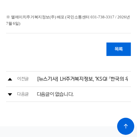
※
엘에이치주거복지정보
(
주
)
배포
(
국민소통센터
031-738-3317 / 2026
년
7
월
6
일
)
목록
[뉴스기사] LH주거복지정보, ‘KSQI 「한국의 우수
이전글
다음글이 없습니다.
다음글