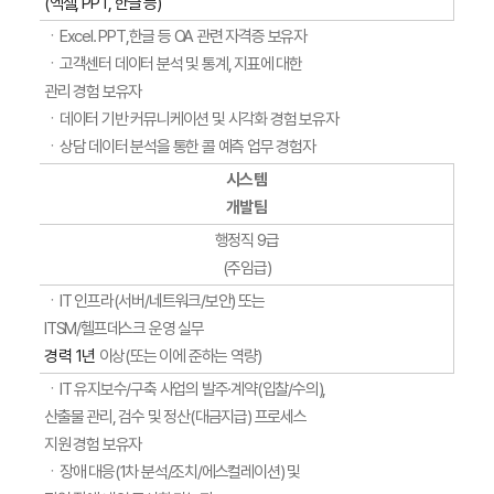
(엑셀, PPT, 한글 등)
ㆍExcel. PPT,한글 등 OA 관련 자격증 보유자
ㆍ고객센터 데이터 분석 및 통계, 지표에 대한
관리 경험 보유자
ㆍ데이터 기반 커뮤니케이션 및 시각화 경험 보유자
ㆍ상담 데이터 분석을 통한 콜 예측 업무 경험자
시스템
개발팀
행정직 9급
(주임급)
ㆍIT 인프라(서버/네트워크/보안) 또는
ITSM/헬프데스크 운영 실무
경력 1년
이상(또는 이에 준하는 역량)
ㆍIT 유지보수/구축 사업의 발주·계약(입찰/수의),
산출물 관리, 검수 및 정산(대금지급) 프로세스
지원 경험 보유자
ㆍ장애 대응(1차 분석/조치/에스컬레이션) 및