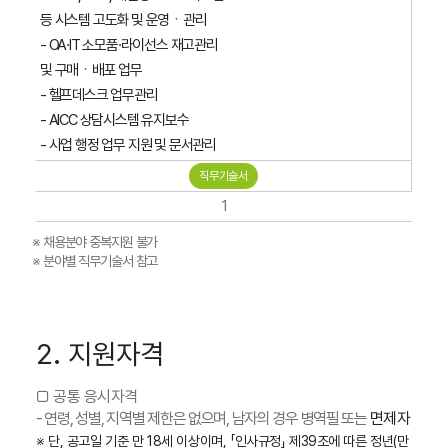
등 시스템 고도화 및 운영ㆍ관리
- OA·IT 소모품·라이선스 재고관리
및 구매ㆍ배포 업무
- 헬프데스크 업무관리
- AICC 상담시스템 유지보수
- 사업 행정 업무 지원 및 문서관리
직무기술서
1
※ 채용분야 중복지원 불가
※ 분야별 직무기술서 참고
2. 지원자격
□ 공통 응시자격
- 연령, 성별, 지역별 제한은 없으며, 남자의 경우 병역필 또는
면제자
※ 단, 공고일 기준 만 18세 이상이며, 「인사규정」 제39조에 따른 정년(만