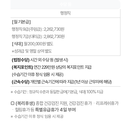
수당 등
행정직
[월 기본급]
행정직 9급(주임급) : 2,262,730원
행정직 7급(대리급) : 2,862,730원
[식대]
월 200,000원 별도
※성과급 및 명절 상여 별도
(법정수당)
시간 외 수당 등 (발생 시)
(복지포인트)
연간 229만원 상당의 복지포인트 지급
(수습기간 이후 정식 임용 시 제공)
(근속수당)
개인별 근속기간에 따라 지급(1년 이상 근무자에 해당)
※ 수습기간 : 정규직 수준과 동일한 급여(기본급, 식대) 100% 지급
□
(복리후생)
종합 건강검진 지원, 건강검진 휴가ㆍ리프레쉬휴가
ㆍ힐링휴가 등
특별유급휴가 4일 부여
※ 수습기간 이후 정식 임용 시 제공