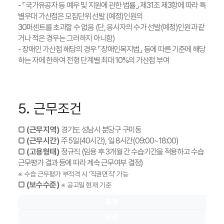
- ⌜국가유공자 등 예우 및 지원에 관한 법률⌟ 제31조 제3항에 따라 특
별우대 가산점은 모집단위 선발 (예정)인원의
30퍼센트를 초과할 수 없음 (단, 응시자의 수가 선발(예정)인원과 같
거나 적은 경우는 그러하지 아니함)
- 장애인 가산점 해당의 경우 ⌜장애인복지법⌟ 등에 따른 기준에 해당
하는 자에 한하여 전형 단계별 최대 10%의 가산점 부여
5. 근무조건
□
(근무지역)
경기도 성남시 분당구 구미동
□ (근무시간)
주 5일(40시간), 일 8시간(09:00~18:00)
□ (고용형태)
정규직 (임용 후 3개월 간 수습기간을 적용하고 수습
근무평가 결과 등에 따라 계속 근무여부 결정)
※ 수습 근무평가 부적격 시 ‘직권면직’ 가능
□ (보수수준)
※ 공고일 현재 기준
유형
보수