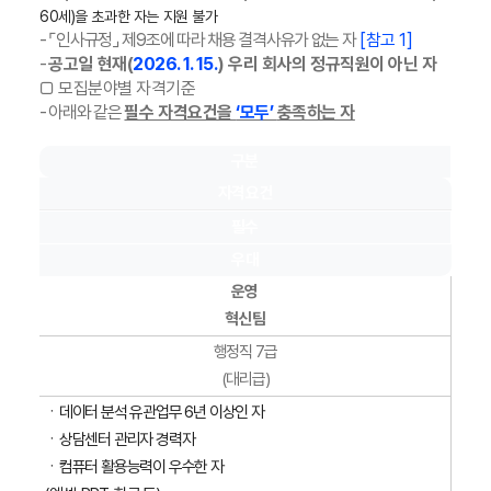
60세)을 초과한 자는 지원 불가
- ⌜인사규정⌟ 제9조에 따라 채용 결격사유가 없는 자
[참고 1]
-
공고일 현재(
2026. 1. 15.
) 우리 회사의 정규직원이 아닌 자
□ 모집분야별 자격기준
- 아래와 같은
필수 자격요건을
‘모두’
충족하는 자
구분
자격요건
필수
우대
운영
혁신팀
행정직 7급
(대리급)
ㆍ데이터 분석 유관업무 6년 이상인 자
ㆍ상담센터 관리자 경력자
ㆍ컴퓨터 활용능력이 우수한 자