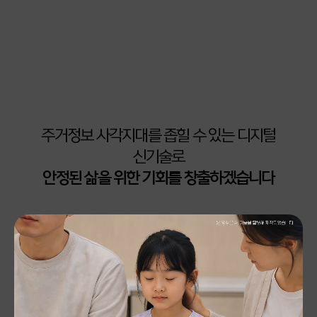
주거정보 사각지대를 좁힐 수 있는 디지털
신기술로
누적 3,600만명 이상, 월별 50만건,
안정된 삶을 위한 기회를 창출하겠습니다
한해 600만건 이상의 주거정보 컨설팅