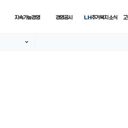
지속가능경영
경영공시
주거복지 소식
고
추진개요
경영공시
공지사항
말
친환경실천
규정 및 지침
소셜미디어
사회적 가치 창출
언론보도
안전보건
입찰소식
사회적 가치 창출
의
투명경영 구축
ESG 활동