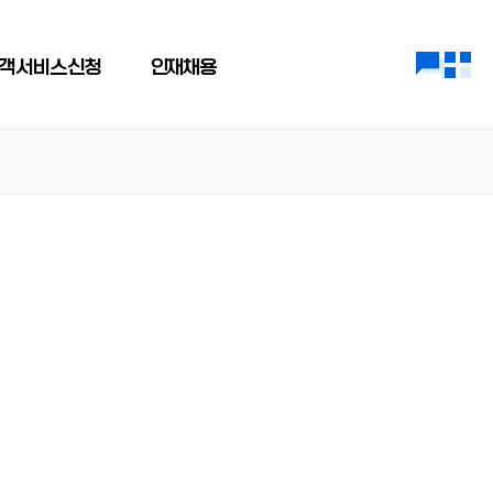
객 서비스 신청
인재채용
칭찬합니다
인재상
민원접수
인사제도
직무소개
인재채용