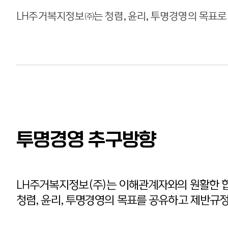
공동주택 행정 및 제도
LH주거복지정보㈜는 청렴, 윤리, 투명경영의 목표로
상담
민간 임대사업자 제도
상담
인천검단 정상화 전문
상담
Data Center
투명경영 추구방향
LH주거복지정보(주)는 이해관계자와의 원활한 협
청렴, 윤리, 투명경영의 목표를 공유하고 제반규