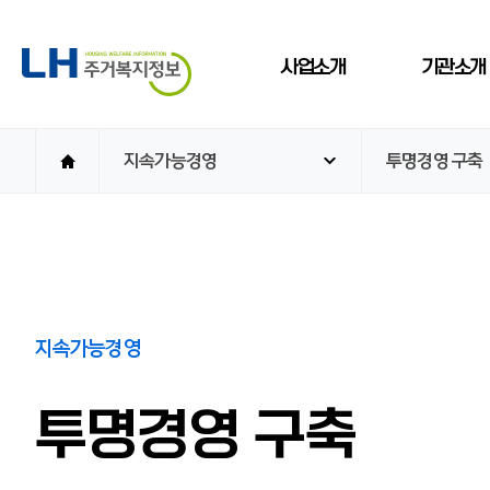
사업소개
기관소개
지속가능경영
투명경영 구축
Home consulting
인사말
Home consulting
대표인사
분양·임대주택
연혁
신청상담
맞춤형 주거지원상담
조직도
LH주택 종합 A/S 상담
지속가능경영
비즈니스 문
전세임대 지원상담
오시는 길
자립준비 청년 주거
투명경영 구축
지원 상담
건설임대 계약 및 운영
상담